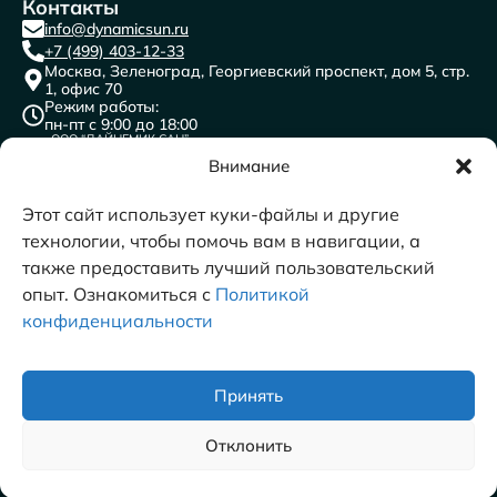
Контакты
info@dynamicsun.ru
+7 (499) 403-12-33
Москва, Зеленоград, Георгиевский проспект, дом 5, стр.
1, офис 70
Режим работы:
пн-пт с 9:00 до 18:00
ООО “ДАЙНЕМИК САН”
ИНН: 7716691841
КПП: 773501001
Внимание
ОГРН:1117746471996
ОКВЭД 62.0 Разработка компьютерного программного
обеспечения, консультационные услуги в данной области и
другие сопутствующие услуги​
Этот сайт использует куки-файлы и другие
технологии, чтобы помочь вам в навигации, а
также предоставить лучший пользовательский
опыт. Ознакомиться с
Политикой
конфиденциальности
© 2011-2026 DYNAMICSUN
Принять
Отклонить
Политика конфиденциальности
Согласие на обработку персональных данных
Согласие на получение рекламных рассылок