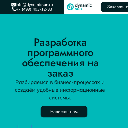
info@dynamicsun.ru
Заказать 
+7 (499) 403-12-33
Разработка
программного
обеспечения на
заказ
Разбираемся в бизнес-процессах и
создаём удобные информационные
системы.
Написать нам