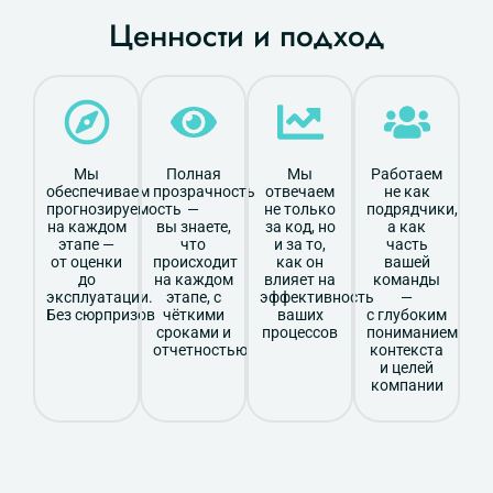
Ценности и подход
Мы
Полная
Мы
Работаем
обеспечиваем
прозрачность
отвечаем
не как
прогнозируемость
—
не только
подрядчики,
на каждом
вы знаете,
за код, но
а как
этапе —
что
и за то,
часть
от оценки
происходит
как он
вашей
до
на каждом
влияет на
команды
эксплуатации.
этапе, с
эффективность
—
Без сюрпризов
чёткими
ваших
с глубоким
сроками и
процессов
пониманием
отчетностью
контекста
и целей
компании