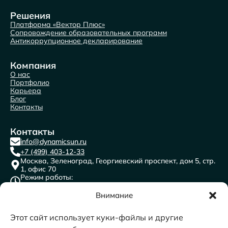
Решения
Платформа «Вектор Плюс»
Сопровождение образовательных программ
Антикоррупционное декларирование
Компания
О нас
Портфолио
Карьера
Блог
Контакты
Контакты
info@dynamicsun.ru
+7 (499) 403-12-33
Москва, Зеленоград, Георгиевский проспект, дом 5, стр.
1, офис 70
Режим работы:
пн-пт с 9:00 до 18:00
ООО “ДАЙНЕМИК САН”
Внимание
ИНН: 7716691841
КПП: 773501001
ОГРН:1117746471996
ОКВЭД 62.0 Разработка компьютерного программного
Этот сайт использует куки-файлы и другие
обеспечения, консультационные услуги в данной области и
другие сопутствующие услуги​