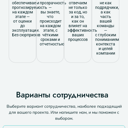
обеспечиваем
прозрачность
отвечаем
не как
прогнозируемость
—
не только
подрядчики,
на каждом
вы знаете,
за код, но
а как
этапе —
что
и за то,
часть
от оценки
происходит
как он
вашей
до
на каждом
влияет на
команды
эксплуатации.
этапе, с
эффективность
—
Без сюрпризов
чёткими
ваших
с глубоким
сроками и
процессов
пониманием
отчетностью
контекста
и целей
компании
Варианты сотрудничества
Выберите вариант сотрудничества, наиболее подходящий
для вашего проекта. Или напишите нам, и мы поможем с
выбором.