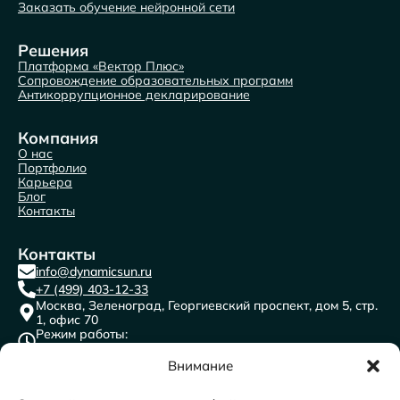
Заказать обучение нейронной сети
Решения
Платформа «Вектор Плюс»
Сопровождение образовательных программ
Антикоррупционное декларирование
Компания
О нас
Портфолио
Карьера
Блог
Контакты
Контакты
info@dynamicsun.ru
+7 (499) 403-12-33
Москва, Зеленоград, Георгиевский проспект, дом 5, стр.
1, офис 70
Режим работы:
пн-пт с 9:00 до 18:00
ООО “ДАЙНЕМИК САН”
Внимание
ИНН: 7716691841
КПП: 773501001
ОГРН:1117746471996
ОКВЭД 62.0 Разработка компьютерного программного