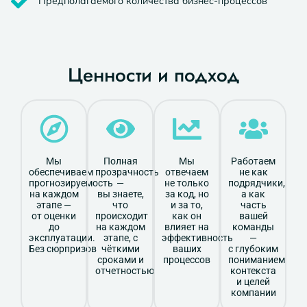
Предполагаемого количества бизнес-процессов
Ценности и подход
Мы
Полная
Мы
Работаем
обеспечиваем
прозрачность
отвечаем
не как
прогнозируемость
—
не только
подрядчики,
на каждом
вы знаете,
за код, но
а как
этапе —
что
и за то,
часть
от оценки
происходит
как он
вашей
до
на каждом
влияет на
команды
эксплуатации.
этапе, с
эффективность
—
Без сюрпризов
чёткими
ваших
с глубоким
сроками и
процессов
пониманием
отчетностью
контекста
и целей
компании