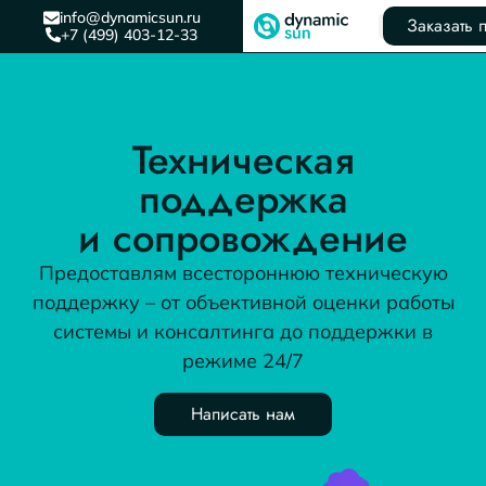
info@dynamicsun.ru
Заказать 
+7 (499) 403-12-33
Техническая
поддержка
и сопровождение
Предоставлям всестороннюю техническую
поддержку – от объективной оценки работы
системы и консалтинга до поддержки в
режиме 24/7
Написать нам