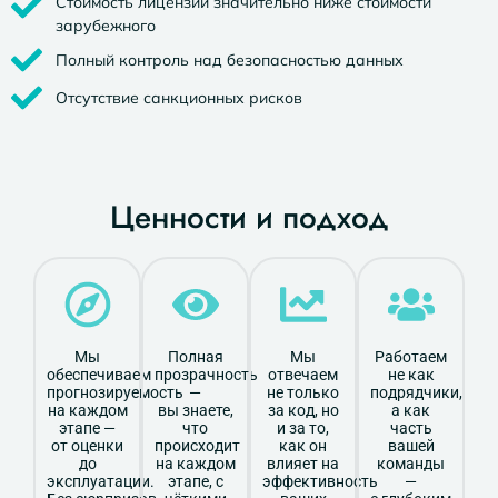
Стоимость лицензий значительно ниже стоимости
зарубежного
Полный контроль над безопасностью данных
Отсутствие санкционных рисков
Ценности и подход
Мы
Полная
Мы
Работаем
обеспечиваем
прозрачность
отвечаем
не как
прогнозируемость
—
не только
подрядчики,
на каждом
вы знаете,
за код, но
а как
этапе —
что
и за то,
часть
от оценки
происходит
как он
вашей
до
на каждом
влияет на
команды
эксплуатации.
этапе, с
эффективность
—