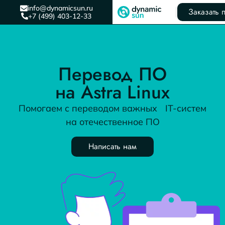
info@dynamicsun.ru
Заказать 
+7 (499) 403-12-33
Перевод ПО
на Astra Linux
Помогаем с переводом важных IT-систем
на отечественное ПО
Написать нам