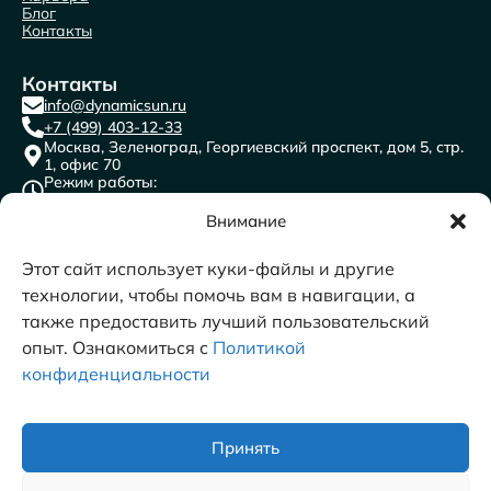
Блог
Контакты
Контакты
info@dynamicsun.ru
+7 (499) 403-12-33
Москва, Зеленоград, Георгиевский проспект, дом 5, стр.
1, офис 70
Режим работы:
пн-пт с 9:00 до 18:00
ООО “ДАЙНЕМИК САН”
Внимание
ИНН: 7716691841
КПП: 773501001
ОГРН:1117746471996
ОКВЭД 62.0 Разработка компьютерного программного
Этот сайт использует куки-файлы и другие
обеспечения, консультационные услуги в данной области и
другие сопутствующие услуги​
технологии, чтобы помочь вам в навигации, а
также предоставить лучший пользовательский
опыт. Ознакомиться с
Политикой
конфиденциальности
© 2011-2026 DYNAMICSUN
Принять