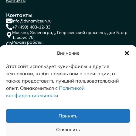
Контакты
Контакты
info@dynamicsun.ru
+7 (499) 403-12-33
Москва, Зеленоград, Георгиевский проспект, дом 5, стр.
1, офис 70
Режим работы:
пн-пт с 9:00 до 18:00
ООО “ДАЙНЕМИК САН”
Внимание
ИНН: 7716691841
КПП: 773501001
ОГРН:1117746471996
ОКВЭД 62.0 Разработка компьютерного программного
Этот сайт использует куки-файлы и другие
обеспечения, консультационные услуги в данной области и
другие сопутствующие услуги​
технологии, чтобы помочь вам в навигации, а
также предоставить лучший пользовательский
опыт. Ознакомиться с
Политикой
конфиденциальности
© 2011-2026 DYNAMICSUN
Принять
Отклонить
Политика конфиденциальности