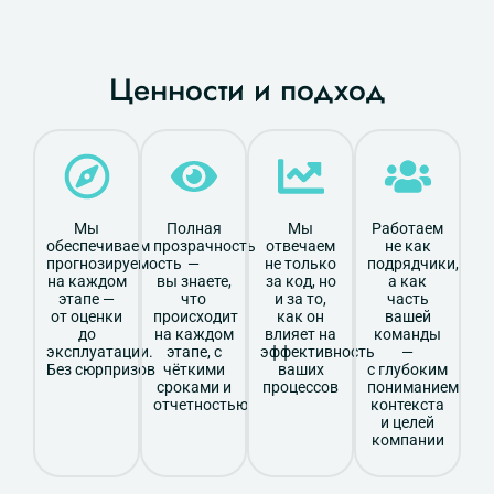
Ценности и подход
Мы
Полная
Мы
Работаем
обеспечиваем
прозрачность
отвечаем
не как
прогнозируемость
—
не только
подрядчики,
на каждом
вы знаете,
за код, но
а как
этапе —
что
и за то,
часть
от оценки
происходит
как он
вашей
до
на каждом
влияет на
команды
эксплуатации.
этапе, с
эффективность
—
Без сюрпризов
чёткими
ваших
с глубоким
сроками и
процессов
пониманием
отчетностью
контекста
и целей
компании