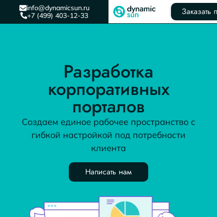
info@dynamicsun.ru
Заказать 
+7 (499) 403-12-33
Разработка
корпоративных
порталов
Создаем единое рабочее пространство с
гибкой настройкой под потребности
клиента
Написать нам