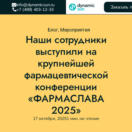
info@dynamicsun.ru
Заказать 
+7 (499) 403-12-33
Блог
,
Мероприятия
Наши сотрудники
выступили на
крупнейшей
фармацевтической
конференции
«ФАРМАСЛАВА
2025»
17 октября, 2025
1 мин. на чтение