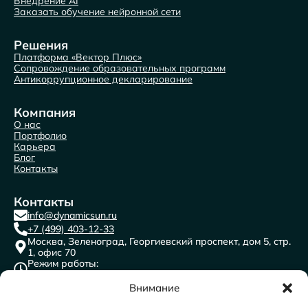
Внедрение AI
Заказать обучение нейронной сети
Решения
Платформа «Вектор Плюс»
Сопровождение образовательных программ
Антикоррупционное декларирование
Компания
О нас
Портфолио
Карьера
Блог
Контакты
Контакты
info@dynamicsun.ru
+7 (499) 403-12-33
Москва, Зеленоград, Георгиевский проспект, дом 5, стр.
1, офис 70
Режим работы:
пн-пт с 9:00 до 18:00
ООО “ДАЙНЕМИК САН”
Внимание
ИНН: 7716691841
КПП: 773501001
ОГРН:1117746471996