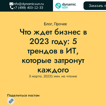
info@dynamicsun.ru
Заказать 
+7 (499) 403-12-33
Блог
,
Прочее
Что ждет бизнес в
2023 году: 5
трендов в ИТ,
которые затронут
каждого
3 марта, 2023
1 мин. на чтение
Поделиться постом