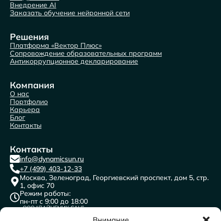
Внедрение AI
Заказать обучение нейронной сети
Решения
Платформа «Вектор Плюс»
Сопровождение образовательных программ
Антикоррупционное декларирование
Компания
О нас
Портфолио
Карьера
Блог
Контакты
Контакты
info@dynamicsun.ru
+7 (499) 403-12-33
Москва, Зеленоград, Георгиевский проспект, дом 5, стр.
1, офис 70
Режим работы:
пн-пт с 9:00 до 18:00
ООО “ДАЙНЕМИК САН”
ИНН: 7716691841
КПП: 773501001
Внимание