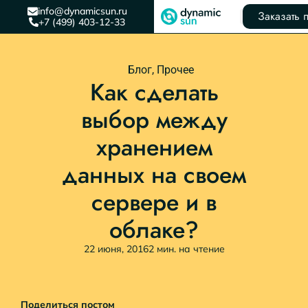
info@dynamicsun.ru
Заказать 
+7 (499) 403-12-33
Блог
,
Прочее
Как сделать
выбор между
хранением
данных на своем
сервере и в
облаке?
22 июня, 2016
2 мин. на чтение
Поделиться постом