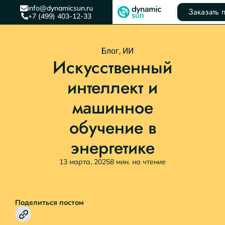
info@dynamicsun.ru
Заказать 
+7 (499) 403-12-33
Блог
,
ИИ
Искусственный
интеллект и
машинное
обучение в
энергетике
13 марта, 2025
8 мин. на чтение
Поделиться постом