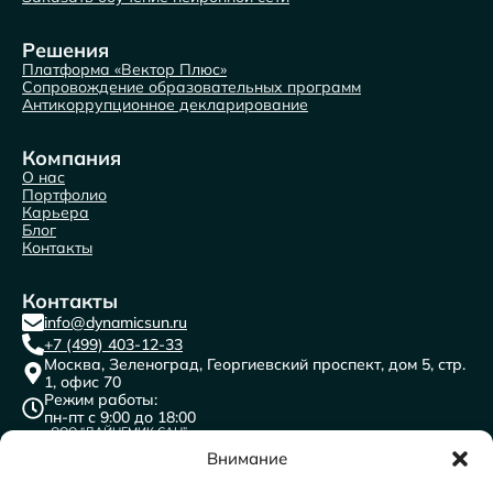
Решения
Платформа «Вектор Плюс»
Сопровождение образовательных программ
Антикоррупционное декларирование
Компания
О нас
Портфолио
Карьера
Блог
Контакты
Контакты
info@dynamicsun.ru
+7 (499) 403-12-33
Москва, Зеленоград, Георгиевский проспект, дом 5, стр.
1, офис 70
Режим работы:
пн-пт с 9:00 до 18:00
ООО “ДАЙНЕМИК САН”
ИНН: 7716691841
КПП: 773501001
Внимание
ОГРН:1117746471996
ОКВЭД 62.0 Разработка компьютерного программного
обеспечения, консультационные услуги в данной области и