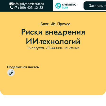
info@dynamicsun.ru
Заказать 
+7 (499) 403-12-33
Блог
,
ИИ
,
Прочее
Риски внедрения
ИИ-технологий
16 августа, 2024
4 мин. на чтение
Поделиться постом