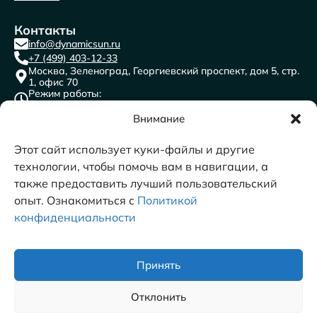
Контакты
info@dynamicsun.ru
+7 (499) 403-12-33
Москва, Зеленоград, Георгиевский проспект, дом 5, стр.
1, офис 70
Режим работы:
пн-пт с 9:00 до 18:00
ООО “ДАЙНЕМИК САН”
Внимание
ИНН: 7716691841
КПП: 773501001
ОГРН:1117746471996
ОКВЭД 62.0 Разработка компьютерного программного
Этот сайт использует куки-файлы и другие
обеспечения, консультационные услуги в данной области и
другие сопутствующие услуги​
технологии, чтобы помочь вам в навигации, а
также предоставить лучший пользовательский
опыт. Ознакомиться с
Политикой
конфиденциальности
© 2011-2026 DYNAMICSUN
Принять
Отклонить
Политика конфиденциальности