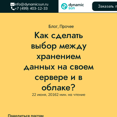
info@dynamicsun.ru
Заказать 
+7 (499) 403-12-33
Блог
,
Прочее
Как сделать
выбор между
хранением
данных на своем
сервере и в
облаке?
22 июня, 2016
2 мин. на чтение
Поделиться постом