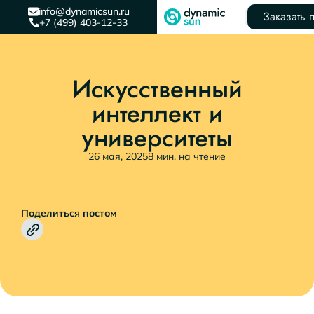
info@dynamicsun.ru
Заказать 
+7 (499) 403-12-33
Искусственный
интеллект и
университеты
26 мая, 2025
8 мин. на чтение
Поделиться постом