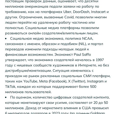
поставщик проверок данных, оценивает, что десятки
миллионов американцев подали заявки на работу по
требованию, как на платформах
Uber
,
DoorDash
,
Instacart
и
других. Ограничения, вызванные Covid, позволили многим
людям перейти на удаленную работу частично или
полностью. Социальные медиа платформы позволили
развиваться онлайн создателям/влиятельным лицам.
Социальная медиа экономика, политика NCAA,
связанная с именем, образом и подобием (NIL), и портал
переводов изменили подходы молодых людей к
финансовым возможностям. Экономист
Paul Saffo
утверждает, что экономика создателей началась в 1997
году с нишевых сообществ художников в Интернете, но без
дистрибуции/монетизации. Ситуация изменилась с
приходом на рынок рекламных социальных СМИ платформ,
таких как
YouTube
,
Meta (Facebook)
,
X (Twitter)
,
Instagram
и
TikTok
, каждая из которых поддерживает более 500
миллионов пользователей.
По оценкам, количество цифровых создателей контента,
которые монетизируют свои усилия, составляет от 20 до 50
миллионов. Доход от маркетинга влияния в США превысил
6 миллиардов долларов в 2023 году (по данным
Goldman