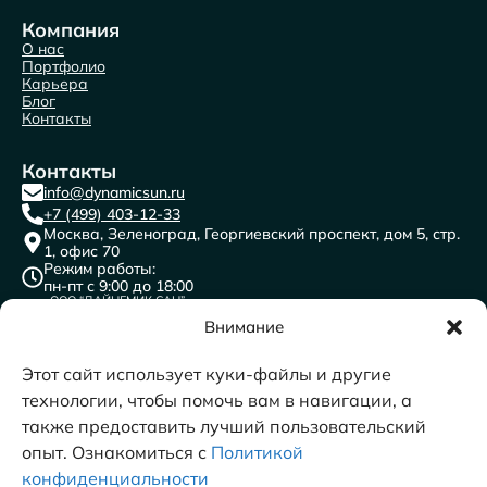
Компания
О нас
Портфолио
Карьера
Блог
Контакты
Контакты
info@dynamicsun.ru
+7 (499) 403-12-33
Москва, Зеленоград, Георгиевский проспект, дом 5, стр.
1, офис 70
Режим работы:
пн-пт с 9:00 до 18:00
ООО “ДАЙНЕМИК САН”
ИНН: 7716691841
КПП: 773501001
Внимание
ОГРН:1117746471996
ОКВЭД 62.0 Разработка компьютерного программного
обеспечения, консультационные услуги в данной области и
другие сопутствующие услуги​
Этот сайт использует куки-файлы и другие
технологии, чтобы помочь вам в навигации, а
также предоставить лучший пользовательский
опыт. Ознакомиться с
Политикой
конфиденциальности